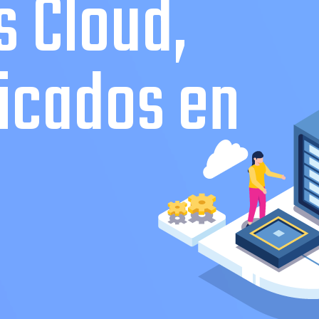
s Cloud,
icados en