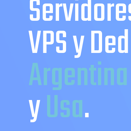
Servidore
VPS y Ded
Argentina
y
Usa
.