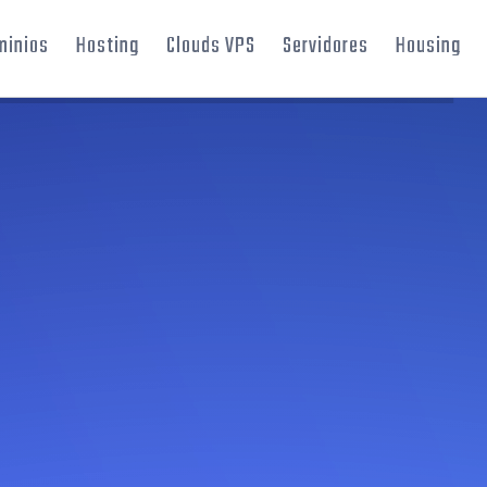
minios
Hosting
Clouds VPS
Servidores
Housing